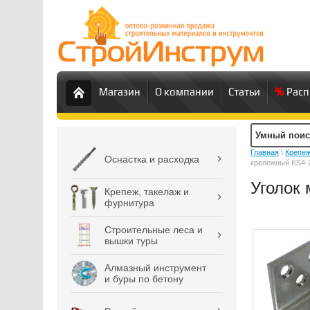
Магазин
О компании
Статьи
Рас
Главная
\
Крепеж
Оснастка и расходка
крепежный KS4-
Уголок
Крепеж, такелаж и
фурнитура
Строительные леса и
вышки туры
Алмазный инструмент
и буры по бетону