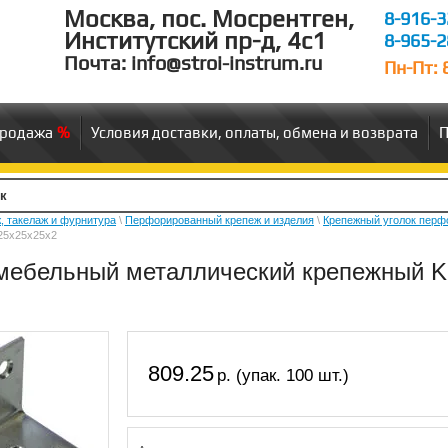
Москва, пос. Мосрентген,
8-916-3
Институтский пр-д, 4c1
8-965-2
Почта: info@stroi-instrum.ru
Пн-Пт: 8
продажа
Условия доставки, оплаты, обмена и возврата
П
, такелаж и фурнитура
\
Перфорированный крепеж и изделия
\
Крепежный уголок пер
25х25х25х2
 мебельный металлический крепежный K
809.25
р. (упак. 100 шт.)