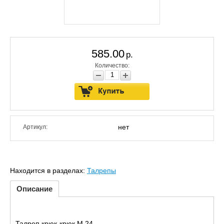
585.00
р.
Количество:
нет
Артикул:
Находится в разделах:
Талрепы
Описание
Талреп крюк-крюк М 24