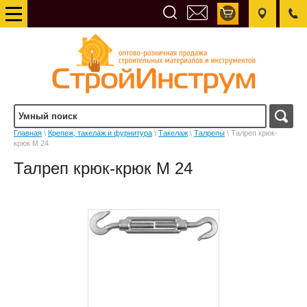
Главная
\
Крепеж, такелаж и фурнитура
\
Такелаж
\
Талрепы
\ Талреп крюк-
крюк М 24
Талреп крюк-крюк М 24