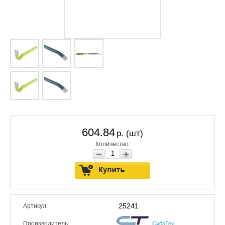
604.84
р. (шт)
Количество:
25241
Артикул:
Производитель:
СибрТех