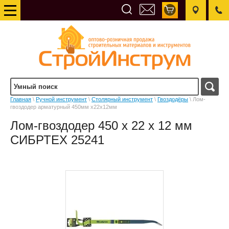
Главная
\
Ручной инструмент
\
Столярный инструмент
\
Гвоздодёры
\ Лом-
гвоздодер арматурный 450мм х22х12мм
Лом-гвоздодер 450 x 22 x 12 мм
СИБРТЕХ 25241