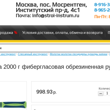
Москва, пос. Мосрентген,
8-916-3
Институтский пр-д, 4c1
8-965-2
Почта: info@stroi-instrum.ru
Пн-Пт: 8
продажа
Условия доставки, оплаты, обмена и возврата
П
 инструмент
\
Слесарный инструмент
\
Молотки молотки-гвоздодеры кувалды киянки
\
 2000 г фибергласовая обрезиненная р
Количес
998.93
р.