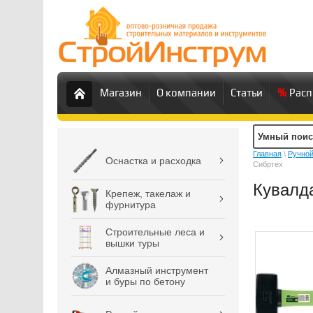
Магазин
О компании
Статьи
Рас
Главная
\
Ручной
Оснастка и расходка
Сибртех
Кувалда
Крепеж, такелаж и
фурнитура
Строительные леса и
вышки туры
Алмазный инструмент
и буры по бетону