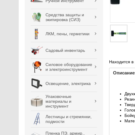
Ручной инструмент
Средства защиты и
экипировка (СИЗ)
ЛКМ, пены, герметики
Садовый инвентарь
Находится в
Силовое оборудование
и электроинструмент
Описание
Освещение, электрика
Двух
Упаковочные
Рези
материалы и
Твер
инструмент
Голо
Бойк
Лестницы и стремянки,
Мате
подмости
Пленка ПЭ, армир.,