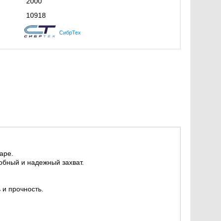
2000
10918
СибрТех
аре.
обный и надежный захват.
 и прочность.