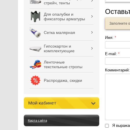
стрейч, тенты
Оставь
Для опалубки и
фиксаторы арматуры
Заполните 
Сетка малярная
Имя:
*
Гипсокартон и
комплектующие
E-mail:
*
Ленточные
текстильные стропы
Комментарий
Распродажа, скидки
Мой кабинет
Карта сайта
Я выраж