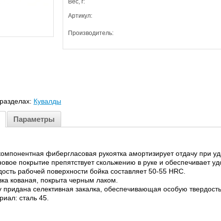
Вес, г:
Артикул:
Производитель:
 разделах:
Кувалды
Параметры
компонентная фибергласовая рукоятка амортизирует отдачу при уд
новое покрытие препятствует скольжению в руке и обеспечивает уд
дость рабочей поверхности бойка составляет 50-55 HRC.
вка кованая, покрыта черным лаком.
у придана селективная закалка, обеспечивающая особую твердость
риал: сталь 45.