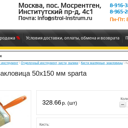
Москва, пос. Мосрентген,
8-916-3
Институтский пр-д, 4c1
8-965-2
Почта: info@stroi-instrum.ru
Пн-Пт: 8
продажа
Условия доставки, оплаты, обмена и возврата
П
 инструмент
\
Отделочный инструмент, кисти, валики
\
Кисти малярные, макловицы
\ К
акловица 50х150 мм sparta
Коли
328.66
р. (шт)
Кисть: