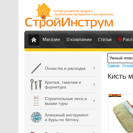
Магазин
О компании
Статьи
Рас
Главная
\
Ручной
Оснастка и расходка
Кисть м
Крепеж, такелаж и
фурнитура
Строительные леса и
вышки туры
Алмазный инструмент
и буры по бетону