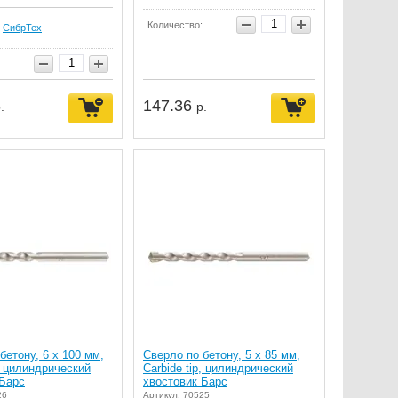
Количество:
СибрТех
147.36
.
р.
бетону, 6 х 100 мм,
Сверло по бетону, 5 х 85 мм,
p, цилиндрический
Carbide tip, цилиндрический
 Барс
хвостовик Барс
26
Артикул: 70525