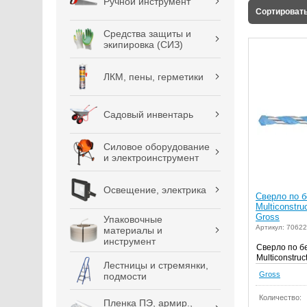
Ручной инструмент
Сортировать
Средства защиты и
экипировка (СИЗ)
ЛКМ, пены, герметики
Садовый инвентарь
Силовое оборудование
и электроинструмент
Освещение, электрика
Сверло по б
Multiconstru
Gross
Упаковочные
Артикул: 70622
материалы и
инструмент
Сверло по б
Multiconstruc
Лестницы и стремянки,
Gross
подмости
Количество:
Пленка ПЭ, армир.,