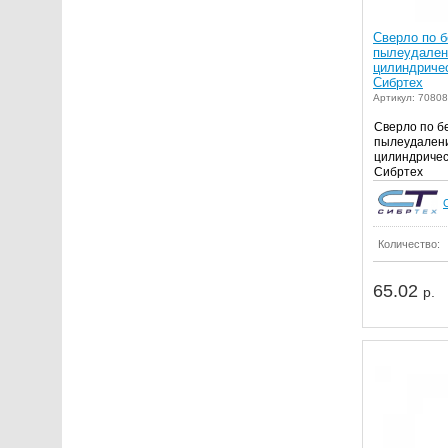
Сверло по б
пылеудалени
цилиндриче
Сибртех
Артикул: 7080
Сверло по б
пылеудаление
цилиндричес
Сибртех
Количество:
65.02
р.