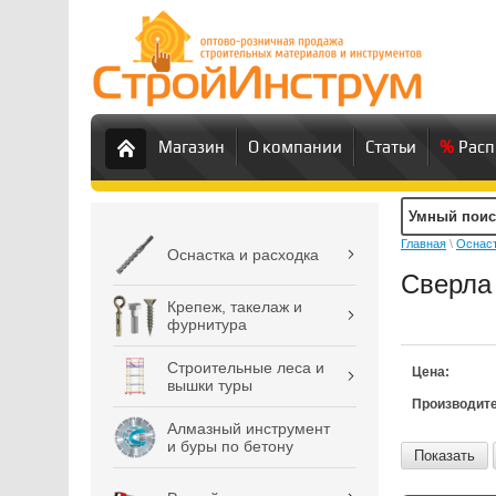
Магазин
О компании
Статьи
Рас
Главная
\
Оснаст
Оснастка и расходка
Сверла
Крепеж, такелаж и
фурнитура
Строительные леса и
Цена:
вышки туры
Производит
Алмазный инструмент
и буры по бетону
Показать