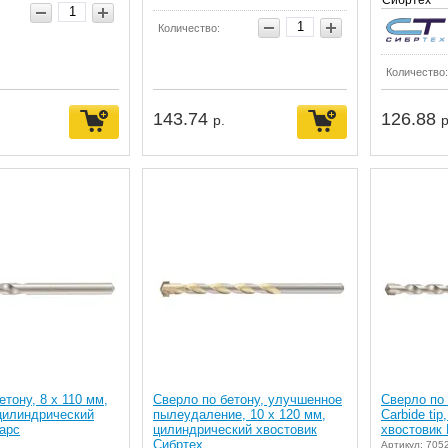
Сибртех
Количество:
Количество:
143.74
126.88
р.
р
етону, 8 х 110 мм,
Сверло по бетону, улучшенное
Сверло по 
, цилиндрический
пылеудаление, 10 х 120 мм,
Carbide ti
арс
цилиндрический хвостовик
хвостовик
Сибртех
Артикул: 705