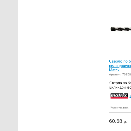
Сверло по б
цилиндриче
Matrix
Артикул: 70858
Сверло по бе
цилиндрическ
M
Количество:
60.68
р.