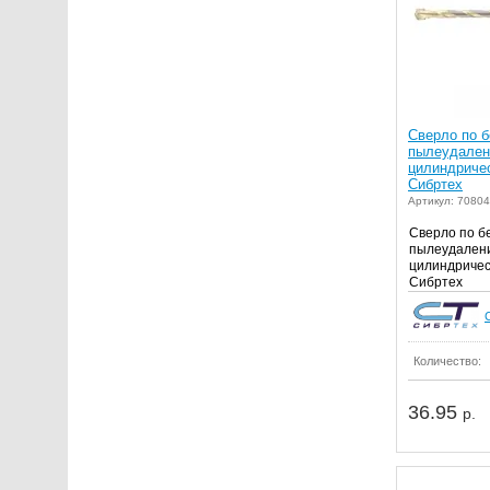
Сверло по б
пылеудалени
цилиндриче
Сибртех
Артикул: 7080
Сверло по б
пылеудаление
цилиндричес
Сибртех
Количество:
36.95
р.