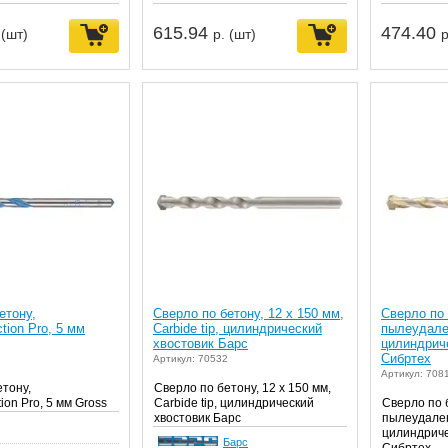
615.94
474.40
 (шт)
р. (шт)
р
етону,
Сверло по бетону, 12 х 150 мм,
Сверло по
ction Pro, 5 мм
Carbide tip, цилиндрический
пылеудален
хвостовик Барс
цилиндрич
Сибртех
Артикул: 70532
Артикул: 708
етону,
Сверло по бетону, 12 х 150 мм,
tion Pro, 5 мм Gross
Carbide tip, цилиндрический
Сверло по 
хвостовик Барс
пылеудален
цилиндриче
Барс