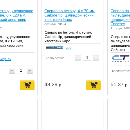
етону, улучшенное
Сверло по бетону, 4 х 70 мм,
Сверло по
е, 8 х 120 мм,
Carbide tip, цилиндрический
пылеудален
ский хвостовик
хвостовик Барс
цилиндрич
Сибртех
Артикул: 70524
87
Артикул: 708
Сверло по бетону, 4 х 70 мм,
етону, улучшенное
Carbide tip, цилиндрический
Сверло по 
, 8 х 120 мм,
хвостовик Барс
пылеудален
кий хвостовик
цилиндриче
Барс
Сибртех
Количество:
СибрТех
Количество:
48.29
51.37
р.
р.