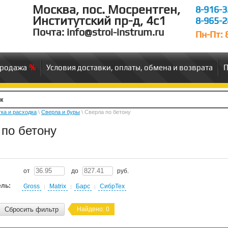
Москва, пос. Мосрентген,
8-916-3
Институтский пр-д, 4c1
8-965-2
Почта: info@stroi-instrum.ru
Пн-Пт: 8
продажа
Условия доставки, оплаты, обмена и возврата
П
ка и расходка
\
Сверла и буры
\ Сверла по бетону
 по бетону
от
до
руб.
ель:
Gross
Matrix
Барс
СибрТех
|
|
|
Сбросить фильтр
Найдено:
0