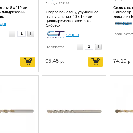
Артикул: 708107
тону, 8 х 110 мм,
Сверло по б
 цилиндрический
Сверло по бетону, улучшенное
Carbide tip
арс
пылеудаление, 10 х 120 мм,
хвостовик 
цилиндрический хвостовик
Барс
Сибртех
Количество:
СибрТех
Количество:
95.45
74.19
р.
р.