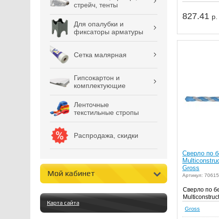
стрейч, тенты
827.41
р.
Для опалубки и
фиксаторы арматуры
Сетка малярная
Гипсокартон и
комплектующие
Ленточные
текстильные стропы
Распродажа, скидки
Сверло по б
Multiconstru
Gross
Мой кабинет
Артикул: 70615
Сверло по б
Multiconstruc
Карта сайта
Gross