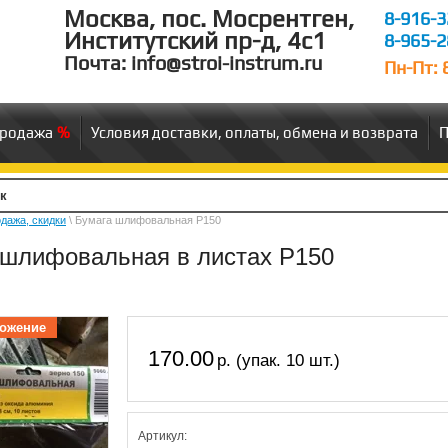
Москва, пос. Мосрентген,
8-916-3
Институтский пр-д, 4c1
8-965-2
Почта: info@stroi-instrum.ru
Пн-Пт: 8
продажа
Условия доставки, оплаты, обмена и возврата
П
дажа, скидки
\ Бумага шлифовальная Р150
 шлифовальная в листах Р150
ожение
170.00
р. (упак. 10 шт.)
Артикул: