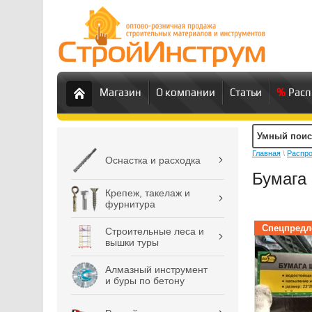
Магазин
О компании
Статьи
Рас
Главная
\
Распро
Оснастка и расходка
Бумага
Крепеж, такелаж и
фурнитура
Спецпредл
Строительные леса и
вышки туры
Алмазный инструмент
и буры по бетону